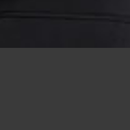
ARCHIV
2016
So | 09.10.
19:00 Uhr
Johann Sebastian Bach (1685-1750)
Erhalt uns, Herr, bei Deinem Wort BWV 129
Gott, der Herr, ist Sonn und Schild BWV 79
Missa brevis in G-Dur (Lutherische Messe) BWV 236